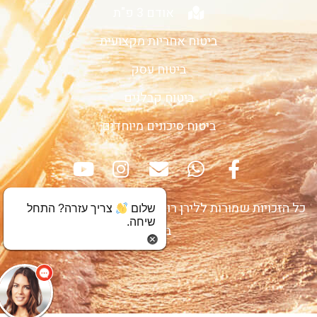
אודם 3 פ"ת
ביטוח אחריות מקצועית
ביטוח עסק
ביטוח קבלנים
ביטוח סיכונים מיוחדים
כל הזכויות שמורות ללירן רונן יעדים סוכנות לביטוח (2013)
שלום
צריך עזרה? התחל
שיחה.
בע"מ